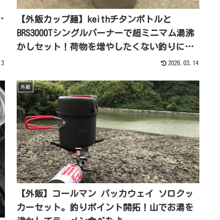
湯
【外飯カップ麺】keithチタンボトルと
BRS3000Tシングルバーナーで超ミニマム湯沸
かしセット！荷物を増やしたくない釣りに最
適だよ。軽い登山もね。
13
2026.03.14
外飯
【外飯】コールマン パッカウェイ ソロクッ
カーセット。釣りポイント開拓！山でお湯を