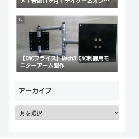
メ！苦節11ヶ月！デイゲームオンリ
ーの厳しさに負けず念願のサードヒ
ラメを正月前に釣り上げた！おせち
も良いけどヒラメもね！
【CNCフライス】Mach3 CNC制御用モ
ニターアーム製作
アーカイブ