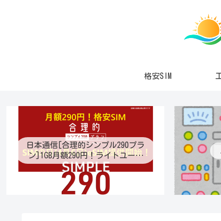
格安SIM
日本通信[合理的シンプル290プラ
ン]1GB月額290円！ライトユーザ
ー待望の最適プラン登場！プラン
変更も可能に！eSIM提供開始！通
話定額オプション月70分通話390
円！