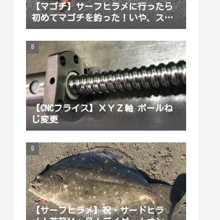
【マゴチ】サーフヒラメに行ったら
初めてマゴチを釣った！いや、スレ
だから引っかかった
【CNCフライス】ＸＹＺ軸 ボールね
じ変更
【サーフヒラメ】祝・サードヒラ