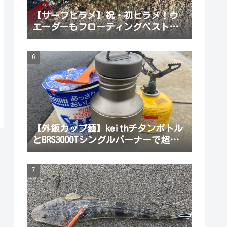
【サーフヒラメ】祝・初ヒラメ！ウ
エーダーもフローティングベストも
長靴も無いサーフヒラメど素人！根
性だけでサーフヒラメ釣ってみた！
【外飯カップ麺】keithチタンボトル
とBRS3000Tシングルバーナーで超ミ
ニマム湯沸かしセット！荷物を増や
したくない釣りに最適だよ。軽い登
山もね。