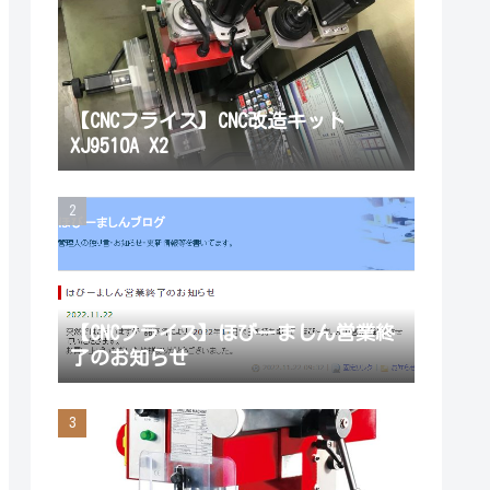
【CNCフライス】CNC改造キット
XJ9510A X2
【CNCフライス】ほびーましん営業終
了のお知らせ