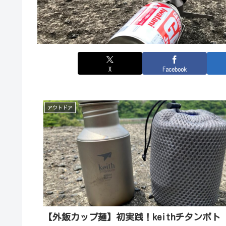
X
Facebook
アウトドア
【外飯カップ麺】初実践！keithチタンボト