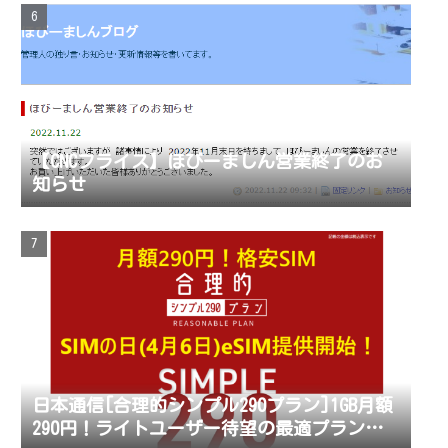
湯沸かしセットで昼飯食ってきたよ
【CNCフライス】ほびーましん営業終了のお
知らせ
日本通信[合理的シンプル290プラン]1GB月額
290円！ライトユーザー待望の最適プラン登