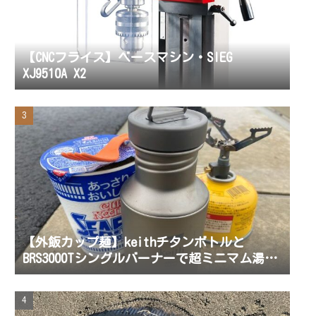
【CNCフライス】ベースマシン・SIEG
XJ9510A X2
【外飯カップ麺】keithチタンボトルと
BRS3000Tシングルバーナーで超ミニマム湯沸
かしセット！荷物を増やしたくない釣りに最
適だよ。軽い登山もね。