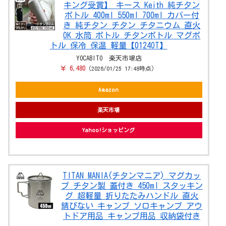
キング受賞】 キース Keith 純チタン
ボトル 400ml 550ml 700ml カバー付
き 純チタン チタン チタニウム 直火
OK 水筒 ボトル チタンボトル マグボ
トル 保冷 保温 軽量【0124OT】
YOCABITO 楽天市場店
￥ 6,480
（2026/01/25 17:48時点）
Amazon
楽天市場
Yahoo!ショッピング
TITAN MANIA(チタンマニア) マグカッ
プ チタン製 蓋付き 450ml スタッキン
グ 超軽量 折りたたみハンドル 直火
錆びない キャンプ ソロキャンプ アウ
トドア用品 キャンプ用品 収納袋付き