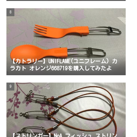
場！プラン変更も可能に！eSIM提供開始！通
話定額オプション月70分通話390円！
【カトラリー】UNIFLAME(ユニフレーム) カ
ラカト オレンジ668719を購入してみたよ
【ストリンガー】NoA フィッシュ ストリン