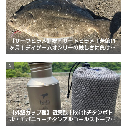
【サーフヒラメ】祝・サードヒラメ！苦節11
ヶ月！デイゲームオンリーの厳しさに負けず
念願のサードヒラメを正月前に釣り上げた！
おせちも良いけどヒラメもね！
【外飯カップ麺】初実践！keithチタンボト
ル・エバニューチタンアルコールストーブ
EBY254・チタンマグ450mlにオールインワン