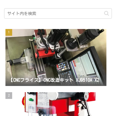
【CNCフライス】CNC改造キット XJ9510A X2