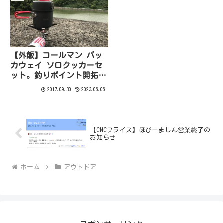
【外飯】コールマン パッ
カウェイ ソロクッカーセ
ット。釣りポイント開拓！
山でお湯を沸かしてラーメ
2017.09.30
2023.06.06
ン食べたよ
【CNCフライス】ほびーましん営業終了の
お知らせ
ホーム
アウトドア