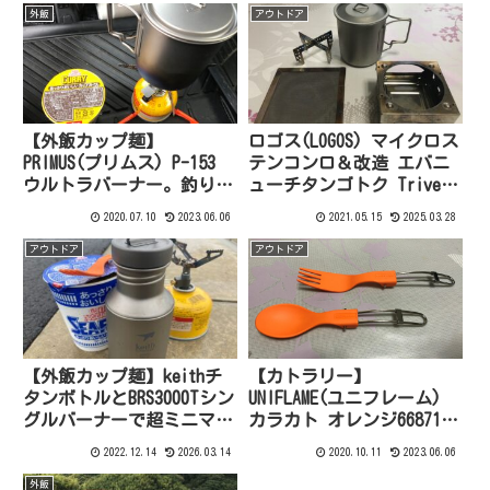
外飯
アウトドア
【外飯カップ麺】
ロゴス(LOGOS) マイクロス
PRIMUS(プリムス) P-153
テンコンロ＆改造 エバニ
ウルトラバーナー。釣りに
ューチタンゴトク TriveTi
行った昼飯はおにぎりとカ
EBY258 その他クッカー類
2020.07.10
2023.06.06
2021.05.15
2025.03.28
ップ麺が最強コンビ！
アウトドア
アウトドア
【外飯カップ麺】keithチ
【カトラリー】
タンボトルとBRS3000Tシン
UNIFLAME(ユニフレーム)
グルバーナーで超ミニマム
カラカト オレンジ668719
湯沸かしセット！荷物を増
を購入してみたよ
2022.12.14
2026.03.14
2020.10.11
2023.06.06
やしたくない釣りに最適だ
よ。軽い登山もね。
外飯