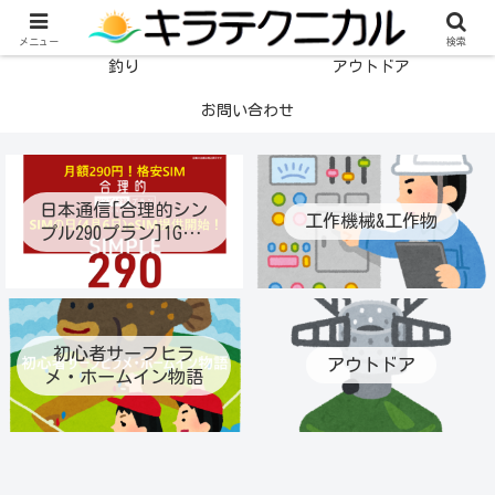
格安SIM
工作機械&工作物
メニュー
検索
釣り
アウトドア
お問い合わせ
日本通信[合理的シン
工作機械&工作物
プル290プラン]1GB月
額290円！ライトユー
ザー待望の最適プラ
ン登場！プラン変更
も可能に！eSIM提供
開始！通話定額オプ
初心者サーフヒラ
アウトドア
ション月70分通話390
メ・ホームイン物語
円！