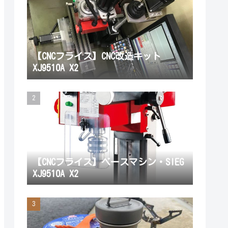
【CNCフライス】CNC改造キット
XJ9510A X2
【CNCフライス】ベースマシン・SIEG
XJ9510A X2