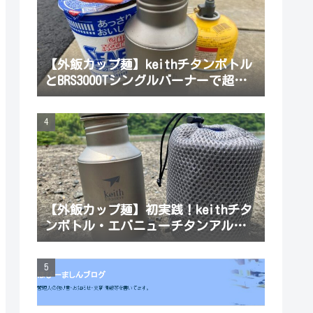
【外飯カップ麺】keithチタンボトル
とBRS3000Tシングルバーナーで超ミ
ニマム湯沸かしセット！荷物を増や
したくない釣りに最適だよ。軽い登
山もね。
【外飯カップ麺】初実践！keithチタ
ンボトル・エバニューチタンアルコ
ールストーブEBY254・チタンマグ
450mlにオールインワン湯沸かしセッ
トで昼飯食ってきたよ