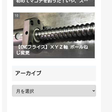
初めてマゴチを釣った！いや、スレ
だから引っかかった
【CNCフライス】ＸＹＺ軸 ボールね
じ変更
アーカイブ