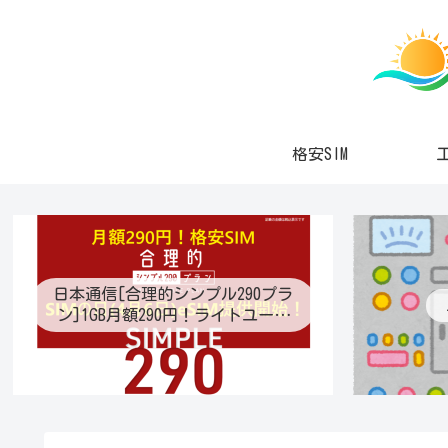
格安SIM
日本通信[合理的シンプル290プラ
ン]1GB月額290円！ライトユーザ
ー待望の最適プラン登場！プラン
変更も可能に！eSIM提供開始！通
話定額オプション月70分通話390
円！