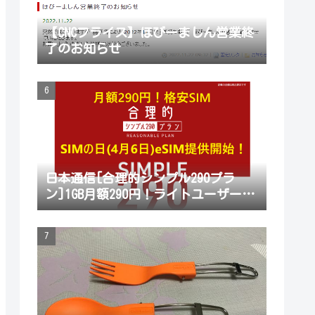
【CNCフライス】ほびーましん営業終
了のお知らせ
日本通信[合理的シンプル290プラ
ン]1GB月額290円！ライトユーザー待
望の最適プラン登場！プラン変更も
可能に！eSIM提供開始！通話定額オ
プション月70分通話390円！