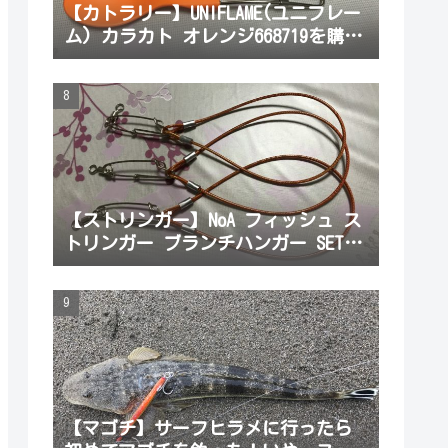
【カトラリー】UNIFLAME(ユニフレー
ム) カラカト オレンジ668719を購入
してみたよ
【ストリンガー】NoA フィッシュ ス
トリンガー ブランチハンガー SET
魚を掛ける部分を購入してみた。初
心者でも使いやすかったよ
【マゴチ】サーフヒラメに行ったら