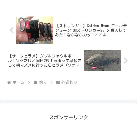
【ストリンガー】Golden Mean ゴールデ
ンミーン GMストリンガーSS を購入して
みた！なかなかカッコイイよ
【サーフヒラメ】ダブルファウルボー
ル！ソゲだけど同日2枚！頑張って早起き
して朝マズメに行ったらヒラメ（ソゲ）
が釣れた！デイとは違ってヒラメマンわ
んさか。
ホーム
釣り
外道釣り
スポンサーリンク