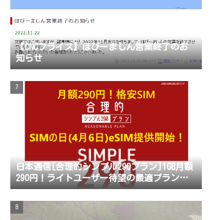
【CNCフライス】ほびーましん営業終了のお
知らせ
日本通信[合理的シンプル290プラン]1GB月額
290円！ライトユーザー待望の最適プラン登
場！プラン変更も可能に！eSIM提供開始！通
話定額オプション月70分通話390円！