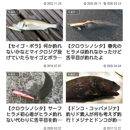
うか悩むよね
ト！超大物の連続で全身の
2022.11.25
2020.08.11
2026.03.23
筋肉パンパンよ
外道釣り
外道釣り
【セイゴ・ボラ】何か釣れ
【クロウシノシタ】春先の
ないかなとマイクロジグ投
ヒラメは釣れなかったけど
げていたらセイゴとボラが
舌平目が釣れたよ
釣れた！
2019.07.07
2020.04.04
外道釣り
外道釣り
【クロウシノシタ】サーフ
【ドンコ・コッパメジナ】
ヒラメ初心者がヒラメ釣れ
釣りド素人が何も考えず釣
ない代わりに舌平目を釣っ
行！メジナとドンコが釣れ
た
ちゃった
2020.03.22
2017.12.22