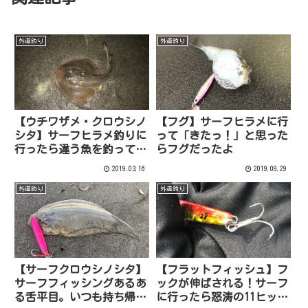
外道釣り
外道釣り
【ウチワザメ・クロウシノ
【フグ】サーフヒラメに行
シタ】サーフヒラメ釣りに
って「きたっ！」と思った
行ったら違う魚を釣ってき
らフグだったよ
た
2019.03.16
2019.09.29
外道釣り
外道釣り
【サーフクロウシノシタ】
【フラットフィッシュ】フ
サーフフィッシングあるあ
ックが伸ばされる！サーフ
る舌平目。いつも持ち帰ろ
に行ったら怒涛の11ヒッ