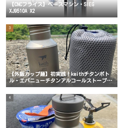
【CNCフライス】ベースマシン・SIEG
XJ9510A X2
【外飯カップ麺】初実践！keithチタンボト
ル・エバニューチタンアルコールストーブ
EBY254・チタンマグ450mlにオールインワン
湯沸かしセットで昼飯食ってきたよ