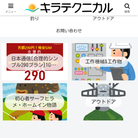
格安SIM
工作機械&工作物
メニュー
検索
釣り
アウトドア
お問い合わせ
日本通信[合理的シン
工作機械&工作物
プル290プラン]1GB月
額290円！ライトユー
ザー待望の最適プラ
ン登場！プラン変更
も可能に！eSIM提供
開始！通話定額オプ
初心者サーフヒラ
アウトドア
ション月70分通話390
メ・ホームイン物語
円！