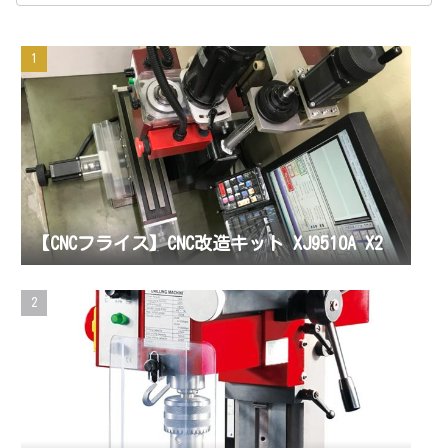
【CNCフライス】CNC改造キット XJ9510A X2