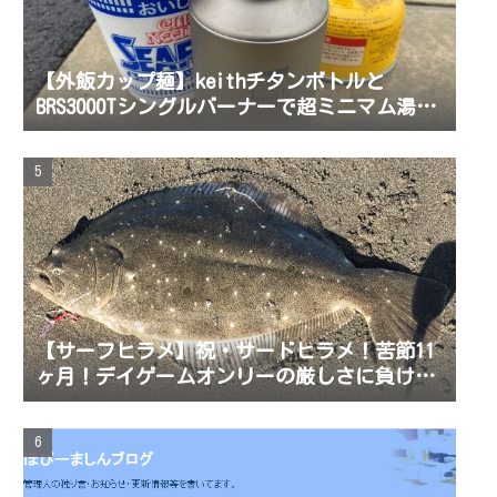
【外飯カップ麺】keithチタンボトルと
BRS3000Tシングルバーナーで超ミニマム湯沸
かしセット！荷物を増やしたくない釣りに最
適だよ。軽い登山もね。
【サーフヒラメ】祝・サードヒラメ！苦節11
ヶ月！デイゲームオンリーの厳しさに負けず
念願のサードヒラメを正月前に釣り上げた！
おせちも良いけどヒラメもね！