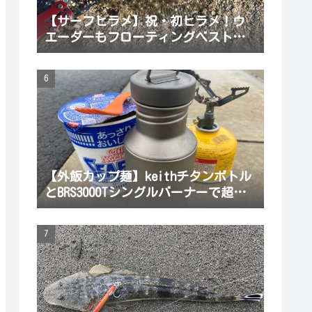
【サーフヒラメ】祝・初ヒラメ！ウ
エーダーもフローティングベストも
長靴も無いサーフヒラメど素人！根
性だけでサーフヒラメ釣ってみた！
【外飯カップ麺】keithチタンボトル
とBRS3000Tシングルバーナーで超ミ
ニマム湯沸かしセット！荷物を増や
したくない釣りに最適だよ。軽い登
山もね。