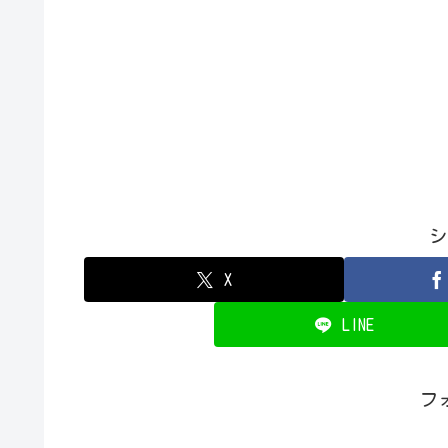
シ
X
LINE
フ