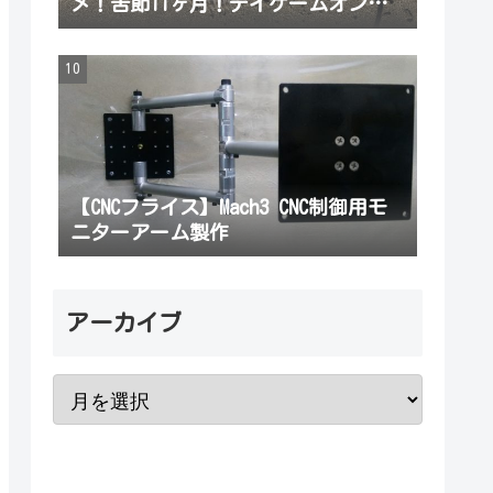
メ！苦節11ヶ月！デイゲームオンリ
ーの厳しさに負けず念願のサードヒ
ラメを正月前に釣り上げた！おせち
も良いけどヒラメもね！
【CNCフライス】Mach3 CNC制御用モ
ニターアーム製作
アーカイブ