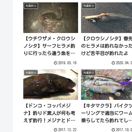
外道釣り
外道釣り
【ウチワザメ・クロウシ
【クロウシノシタ】春
ノシタ】サーフヒラメ釣
のヒラメは釣れなかっ
りに行ったら違う魚を釣
けど舌平目が釣れたよ
ってきた
2019.03.16
2020.04.
外道釣り
外道釣り
【ドンコ・コッパメジ
【キタマクラ】バイク
ナ】釣りド素人が何も考
ーリングで適当にワー
えず釣行！メジナとドン
垂らしてたら釣れてし
コが釣れちゃった
った
2017.12.22
2017.10.