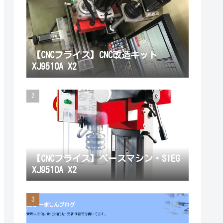
【CNCフライス】CNC改造キット
XJ9510A X2
【CNCフライス】ベースマシン・SIEG
XJ9510A X2