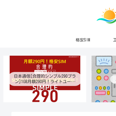
格安SIM
日本通信[合理的シンプル290プラ
ン]1GB月額290円！ライトユーザ
ー待望の最適プラン登場！プラン
変更も可能に！eSIM提供開始！通
話定額オプション月70分通話390
円！