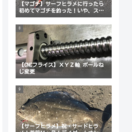
【マゴチ】サーフヒラメに行ったら
初めてマゴチを釣った！いや、スレ
だから引っかかった
【CNCフライス】ＸＹＺ軸 ボールね
じ変更
【サーフヒラメ】祝・サードヒラ