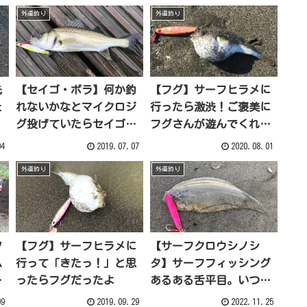
外道釣り
外道釣り
先
【セイゴ・ボラ】何か釣
【フグ】サーフヒラメに
た
れないかなとマイクロジ
行ったら激渋！ご褒美に
グ投げていたらセイゴと
フグさんが遊んでくれた
ボラが釣れた！
よ
04
2019.07.07
2020.08.01
外道釣り
外道釣り
ツ
【フグ】サーフヒラメに
【サーフクロウシノシ
ム
行って「きたっ！」と思
タ】サーフフィッシング
ま
ったらフグだったよ
あるある舌平目。いつも
持ち帰ろうか悩むよね
09
2019.09.29
2022.11.25