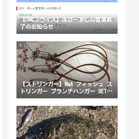
【CNCフライス】ほびーましん営業終
了のお知らせ
【ストリンガー】NoA フィッシュ ス
トリンガー ブランチハンガー SET
魚を掛ける部分を購入してみた。初
心者でも使いやすかったよ